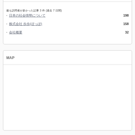
最も訪問者が多かった記事 3 件 (過去 7 日間)
日本の社会情勢について
198
株式会社 歩歩(ぽっぽ)
158
会社概要
32
MAP