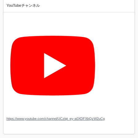
YouTubeチャンネル
https://www.youtube.com/channel/UCzlqt_ey-a0XDFXbQzW2uCg