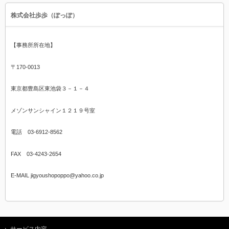
株式会社歩歩（ぽっぽ）
【事務所所在地】
〒170-0013
東京都豊島区東池袋３－１－４
メゾンサンシャイン１２１９号室
電話 03-6912-8562
FAX 03-4243-2654
E-MAIL jigyoushopoppo@yahoo.co.jp
サービス内容