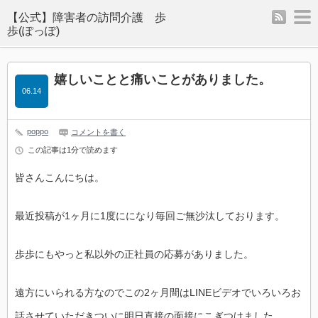
rss
m
嬉しいことと痛いことがありました。
06.14
poppo
コメントを書く
この記事は1分で読めます
皆さんこんにちは。
最近投稿が1ヶ月に1度にになり毎回ご無沙汰しております。
歩歩にもやっと私以外の正社員の応募がありました。
遠方にいられる方なのでこの2ヶ月間はLINEビデオでいろいろお
話させていただきついに明日直接の面接にこぎつけました。