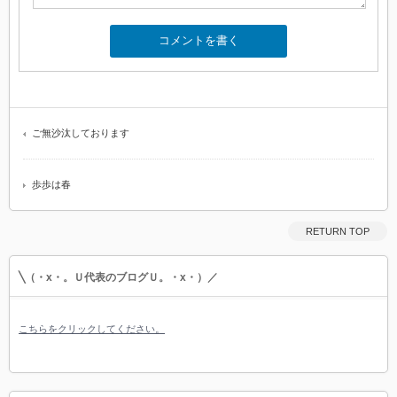
ご無沙汰しております
歩歩は春
RETURN TOP
╲（・x・。Ｕ代表のブログＵ。・x・）／
こちらをクリックしてください。