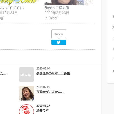
スマスイブです。
歩歩の目指す道
0年12月24日
2020年2月23日
og”
In “blog”
Tweets
Twitter
2020 08.04
E
した。
事務仕事のサポート募集
2019 02.27
夜勤者がいません。
2019 03.27
急募です