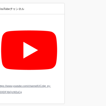
YouTubeチャンネル
ttps://www.youtube.com/channel/UCzlqt_ey-
a0XDFXbQzW2uCg