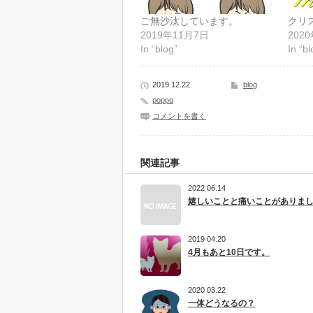
ご無沙汰しています。
クリ
2019年11月7日
202
In “blog”
In “bl
2019 12.22
blog
poppo
コメントを書く
関連記事
2022 06.14
嬉しいことと痛いことがありま
2019 04.20
4月もあと10日です。
2020 03.22
一体どうなるの？