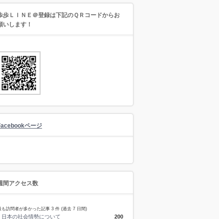
歩歩ＬＩＮＥ＠登録は下記のＱＲコードからお
願いします！
Facebookページ
週間アクセス数
最も訪問者が多かった記事 3 件 (過去 7 日間)
日本の社会情勢について
200