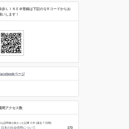
歩歩ＬＩＮＥ＠登録は下記のＱＲコードからお
願いします！
Facebookページ
週間アクセス数
最も訪問者が多かった記事 3 件 (過去 7 日間)
日本の社会情勢について
173