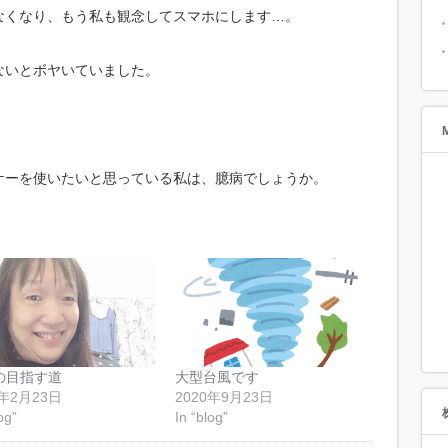
なくなり、もう私も観念してスマホにします…。
ないとボヤいていました。
ケーを使いたいと思っている私は、臆病でしょうか。
の目指す道
大型台風です
0年2月23日
2020年9月23日
og”
In “blog”