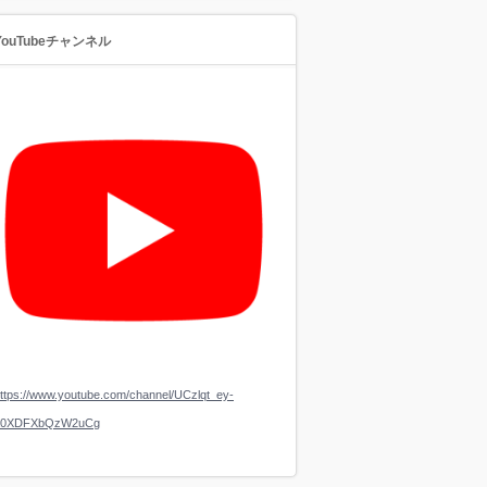
YouTubeチャンネル
ttps://www.youtube.com/channel/UCzlqt_ey-
a0XDFXbQzW2uCg