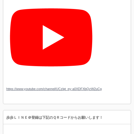
https://www.youtube.com/channel/UCzlqt_ey-a0XDFXbQzW2uCg
歩歩ＬＩＮＥ＠登録は下記のＱＲコードからお願いします！