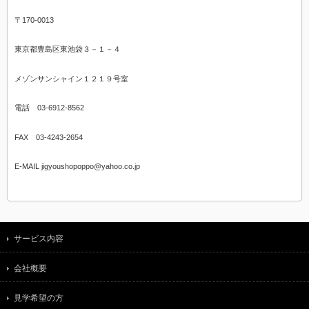
〒170-0013
東京都豊島区東池袋３－１－４
メゾンサンシャイン１２１９号室
電話 03-6912-8562
FAX 03-4243-2654
E-MAIL jigyoushopoppo@yahoo.co.jp
サービス内容
会社概要
見学希望の方