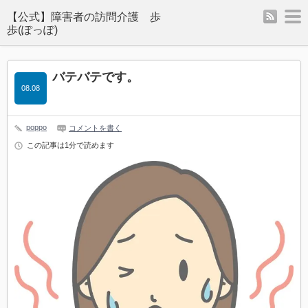
rss
m
バテバテです。
08.08
poppo
コメントを書く
この記事は1分で読めます